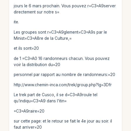
jours le 6 mars prochain. Vous pouvez r=C3=A9server
directement sur notre s=
ite.
Les groupes sont r=C3=A9glement=C3=A9s par le
Minist=C3=A8re de la Culture,=
et ils sont=20
de 1 =C3=A0 16 randonneurs chacun. Vous pouvez
voir la distribution du=20
personnel par rapport au nombre de randonneurs:=20
http://www.chemin-inca.com/trek/group.php?lg=3Dfr
Le trek part de Cusco, il se d=C3=A9roule tel
qu'indiqu=C3=A9 dans l'itin=
=C3=A9raire=20
sur cette page: et le retour se fait le 4e jour au soir. il
faut arriver=20