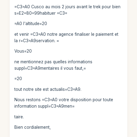
=C3=A0 Cusco au mois 2 jours avant le trek pour bien
s=E2=80=99habituer =C3=
=A0 l'altitude=20
et venir =C3=A0 notre agence finaliser le paiement et
la r=C3=A9servation. =
Vous=20
ne mentionnez pas quelles informations
suppl=C3=A9mentaires il vous faut,=
=20
tout notre site est actualis=C3=A9.
Nous restons =C3=A0 votre disposition pour toute
information suppl=C3=A9men=
taire.
Bien cordialement,