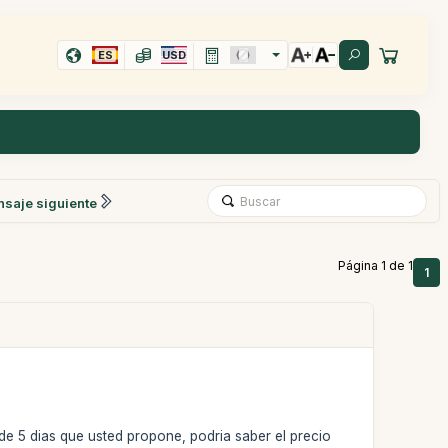
ES
USD
saje siguiente
Página 1 de 1
1
de 5 dias que usted propone, podria saber el precio