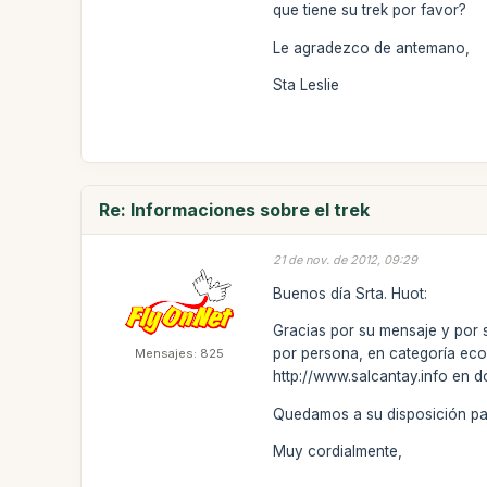
que tiene su trek por favor?
Le agradezco de antemano,
Sta Leslie
Re: Informaciones sobre el trek
21 de nov. de 2012, 09:29
Buenos día Srta. Huot:
Gracias por su mensaje y por s
por persona, en categoría econ
Mensajes: 825
http://www.salcantay.info en d
Quedamos a su disposición par
Muy cordialmente,