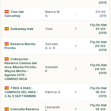
2015
Tour del
Blanca M.
03-04-
-
Salcantay
G.
2015
Fly.On.Net
Salkantay trek
Tomi
1
31-03-
2015
Fly.On.Net
Reserva Machu
Gonzalo
1
25-03-
Picchu
A. U. R.
2015
Cotizacion-
Reserva Camino del
Fly.On.Net
Inca-Machu Picchu-
Soledad
1
24-03-
Wayna Michu -
R.
2015
Agosto 2015 -
CAMINO INCA
TREK 4 DIAS ;
Fly.On.Net
CAMINOS DEL INKA -
Patricia G.
1
16-03-
2 AL 5 SEPTIEMBRE
2015
Fly.On.Net
Leonardo
Consulta Reserva
1
14-03-