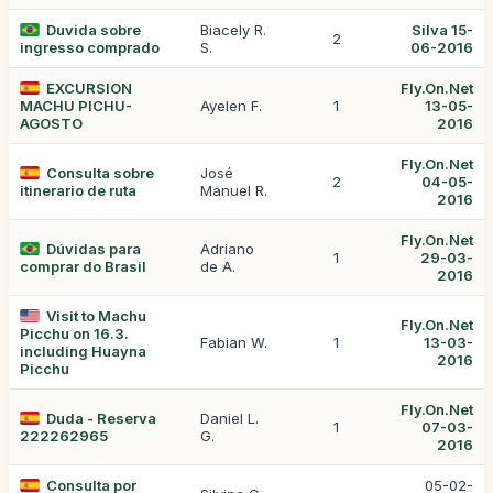
Duvida sobre
Biacely R.
Silva 15-
2
ingresso comprado
S.
06-2016
EXCURSION
Fly.On.Net
MACHU PICHU-
Ayelen F.
1
13-05-
AGOSTO
2016
Fly.On.Net
Consulta sobre
José
2
04-05-
itinerario de ruta
Manuel R.
2016
Fly.On.Net
Dúvidas para
Adriano
1
29-03-
comprar do Brasil
de A.
2016
Visit to Machu
Fly.On.Net
Picchu on 16.3.
Fabian W.
1
13-03-
including Huayna
2016
Picchu
Fly.On.Net
Duda - Reserva
Daniel L.
1
07-03-
222262965
G.
2016
Consulta por
05-02-