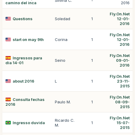
Silvina C.
-
camino del inca
2016
Fly.On.Net
Questions
Soledad
1
12-01-
2016
Fly.On.Net
start on may 9th
Corina
1
12-01-
2016
Fly.On.Net
Ingressos para
Seino
1
09-01-
dia 14-01
2016
Fly.On.Net
about 2016
L
1
23-11-
2015
Fly.On.Net
Consulta fechas
Paulo M.
1
08-09-
2016
2015
Fly.On.Net
Ricardo C.
Ingresso duvida
1
15-07-
M.
2015