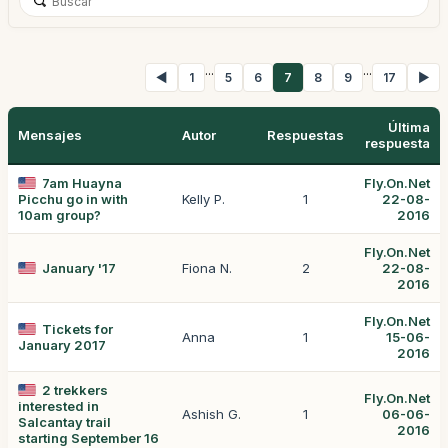
...
...
◀
1
5
6
7
8
9
17
▶
Última
Mensajes
Autor
Respuestas
respuesta
7am Huayna
Fly.On.Net
Picchu go in with
Kelly P.
1
22-08-
10am group?
2016
Fly.On.Net
January '17
Fiona N.
2
22-08-
2016
Fly.On.Net
Tickets for
Anna
1
15-06-
January 2017
2016
2 trekkers
Fly.On.Net
interested in
Ashish G.
1
06-06-
Salcantay trail
2016
starting September 16