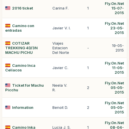
Fly.On.Net
2016 ticket
Carina F.
1
15-07-
2015
Fly.On.Net
Camino con
Javier V. I.
1
23-05-
entradas
2015
COTIZAR
Viajes
19-05-
TREKKING 4D/3N
Estacion
-
2015
MACHU PICHU
Del Norte
Fly.On.Net
Camino Inca
Javier C.
1
11-05-
Celíacos
2015
Fly.On.Net
Ticket for Machu
Neela V.
2
05-05-
Picchu
R.
2015
Fly.On.Net
Information
Benoit D.
2
05-05-
2015
Fly.On.Net
Camino Inka
Lucia J. S.
1
08-04-